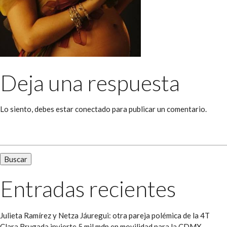
Deja una respuesta
Lo siento, debes estar
conectado
para publicar un comentario.
Buscar:
Entradas recientes
Julieta Ramírez y Netza Jáuregui: otra pareja polémica de la 4T
Clara Brugada invierte 5 mil mdp en movilidad para la CDMX