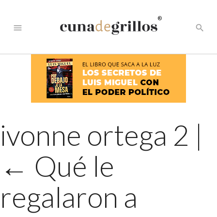
®
menu
search
ivonne ortega 2
|
←
Qué le
regalaron a