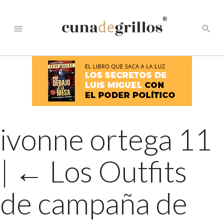
®
menu
search
ivonne ortega 11
|
←
Los Outfits
de campaña de