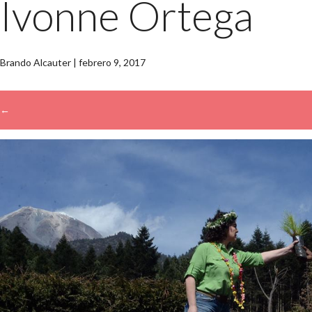
Ivonne Ortega
Brando Alcauter
|
febrero 9, 2017
←
→