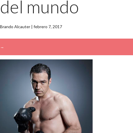
del mundo
Brando Alcauter
|
febrero 7, 2017
→