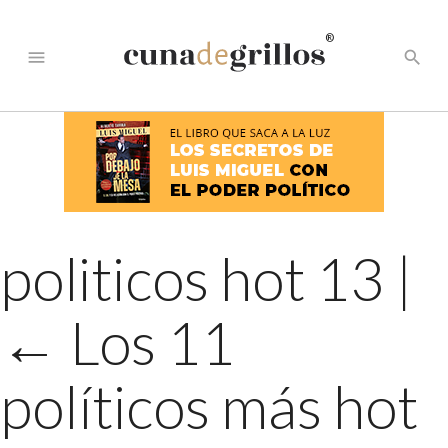
®
menu
search
politicos hot 13
|
←
Los 11
políticos más hot