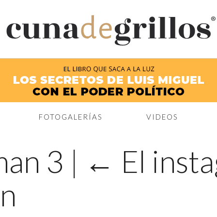
®
FOTOGALERÍAS
VIDEOS
eman 3
|
←
El inst
án