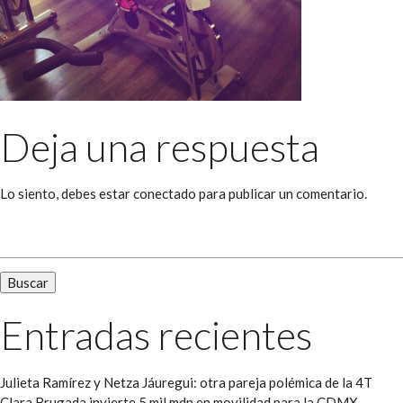
Deja una respuesta
Lo siento, debes estar
conectado
para publicar un comentario.
Buscar:
Entradas recientes
Julieta Ramírez y Netza Jáuregui: otra pareja polémica de la 4T
Clara Brugada invierte 5 mil mdp en movilidad para la CDMX