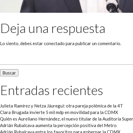
Deja una respuesta
Lo siento, debes estar
conectado
para publicar un comentario.
Buscar:
Entradas recientes
Julieta Ramírez y Netza Jáuregui: otra pareja polémica de la 4T
Clara Brugada invierte 5 mil mdp en movilidad para la CDMX
Quién es Aureliano Hernández, el nuevo titular de la Auditoría Super
Adrián Rubalcava aumenta la percepción positiva del Metro
Adrián Rubalcava entre los favoritos para gobernar la CDMX