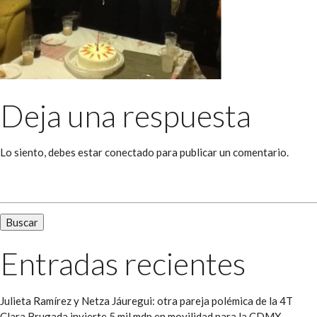
Deja una respuesta
Lo siento, debes estar
conectado
para publicar un comentario.
Buscar:
Entradas recientes
Julieta Ramírez y Netza Jáuregui: otra pareja polémica de la 4T
Clara Brugada invierte 5 mil mdp en movilidad para la CDMX