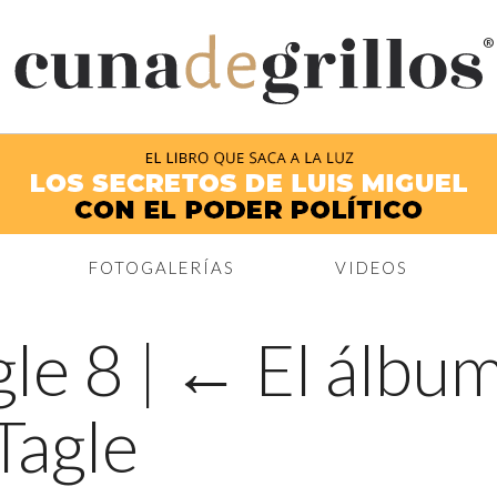
®
FOTOGALERÍAS
VIDEOS
gle 8
|
←
El álbu
Tagle