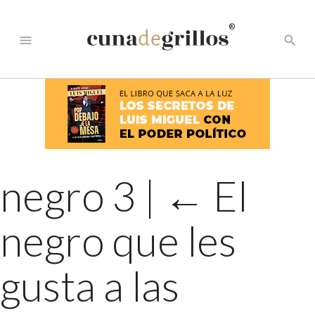
®
menu
search
negro 3
|
←
El
negro que les
gusta a las