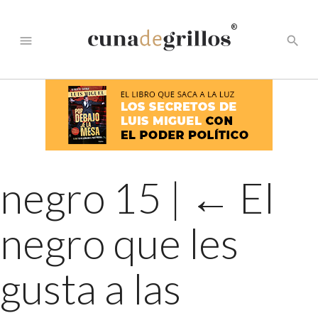
®
menu
search
negro 15
|
←
El
negro que les
gusta a las