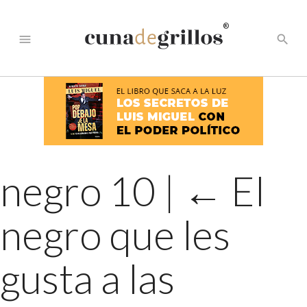
®
menu
search
negro 10
|
←
El
negro que les
gusta a las