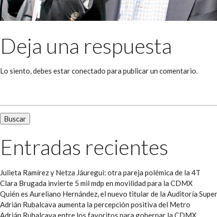
Deja una respuesta
Lo siento, debes estar
conectado
para publicar un comentario.
Buscar:
Entradas recientes
Julieta Ramírez y Netza Jáuregui: otra pareja polémica de la 4T
Clara Brugada invierte 5 mil mdp en movilidad para la CDMX
Quién es Aureliano Hernández, el nuevo titular de la Auditoría Super
Adrián Rubalcava aumenta la percepción positiva del Metro
Adrián Rubalcava entre los favoritos para gobernar la CDMX