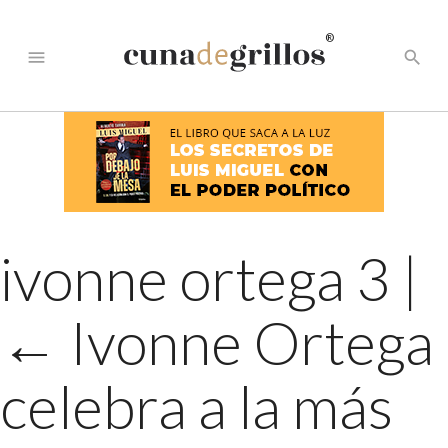
®
menu
search
ivonne ortega 3
|
←
Ivonne Ortega
celebra a la más