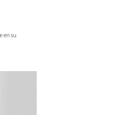
n
te en su