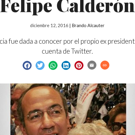
Felipe Calderó
diciembre 12, 2016
|
Brando Alcauter
cia fue dada a conocer por el propio ex presiden
cuenta de Twitter.
email
link