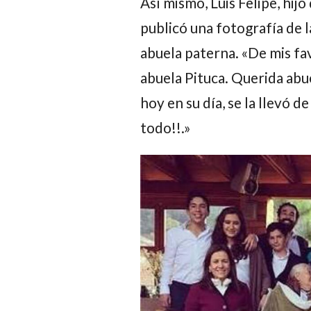
Así mismo,
Luis Felipe
, hijo
publicó una fotografía de l
abuela paterna. «De mis fav
abuela Pituca. Querida abue
hoy en su día, se la llevó d
todo!!.»