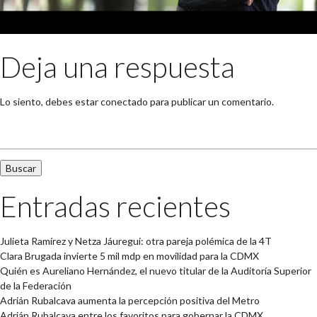
Deja una respuesta
Lo siento, debes estar
conectado
para publicar un comentario.
Buscar:
Entradas recientes
Julieta Ramírez y Netza Jáuregui: otra pareja polémica de la 4T
Clara Brugada invierte 5 mil mdp en movilidad para la CDMX
Quién es Aureliano Hernández, el nuevo titular de la Auditoría Superior
de la Federación
Adrián Rubalcava aumenta la percepción positiva del Metro
Adrián Rubalcava entre los favoritos para gobernar la CDMX