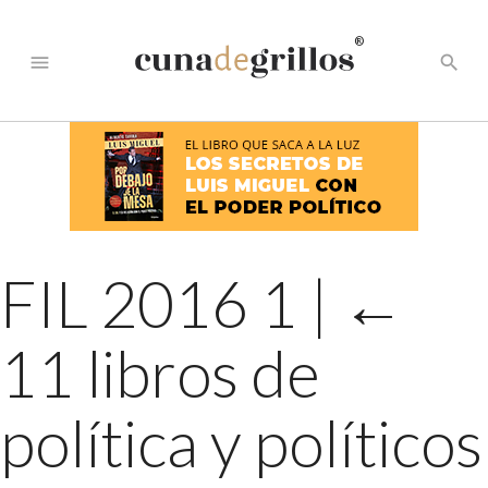
®
menu
search
FIL 2016 1
|
←
11 libros de
política y políticos