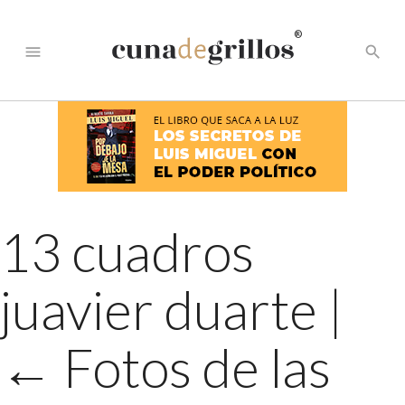
®
menu
search
13 cuadros
juavier duarte
|
←
Fotos de las