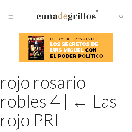
®
menu
search
rojo rosario
robles 4
|
←
Las
rojo PRI