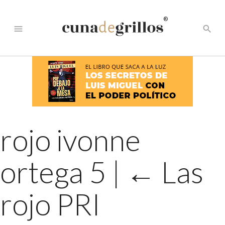
®
menu
search
rojo ivonne
ortega 5
|
←
Las
rojo PRI