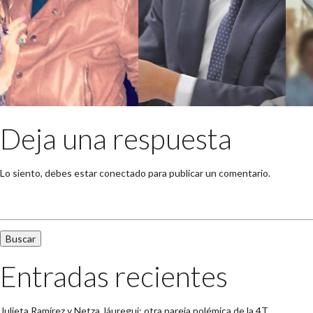
Deja una respuesta
Lo siento, debes estar
conectado
para publicar un comentario.
Buscar:
Entradas recientes
Julieta Ramírez y Netza Jáuregui: otra pareja polémica de la 4T