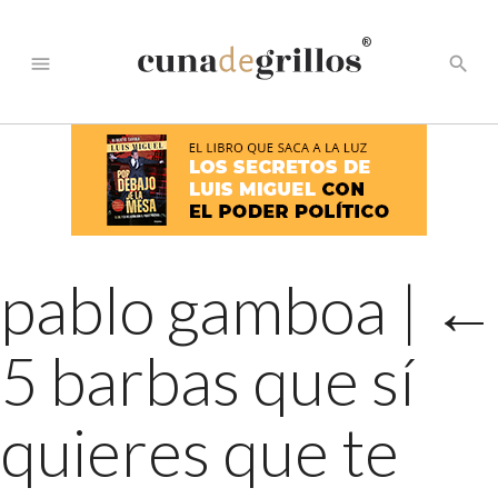
®
menu
search
pablo gamboa
|
←
5 barbas que sí
quieres que te