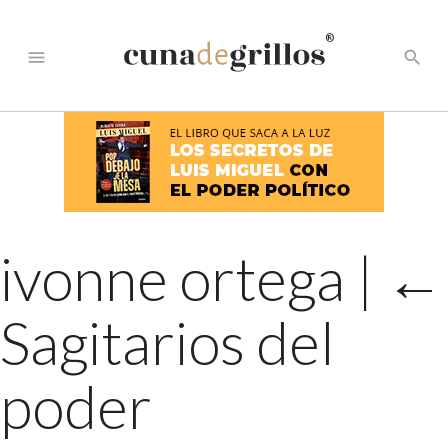
®
menu
search
ivonne ortega
|
←
Sagitarios del
poder