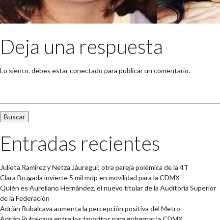
Deja una respuesta
Lo siento, debes estar
conectado
para publicar un comentario.
Buscar:
Entradas recientes
Julieta Ramírez y Netza Jáuregui: otra pareja polémica de la 4T
Clara Brugada invierte 5 mil mdp en movilidad para la CDMX
Quién es Aureliano Hernández, el nuevo titular de la Auditoría Superior
de la Federación
Adrián Rubalcava aumenta la percepción positiva del Metro
Adrián Rubalcava entre los favoritos para gobernar la CDMX