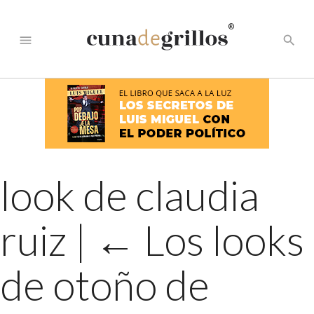
®
menu
search
look de claudia
ruiz
|
←
Los looks
de otoño de