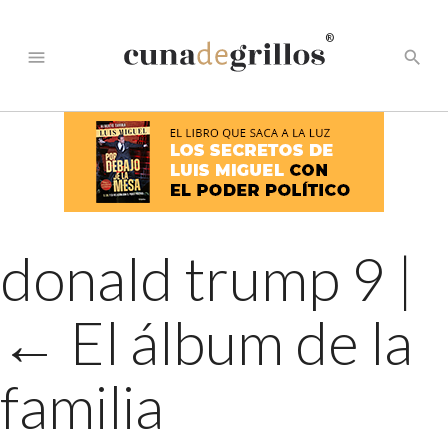
®
menu
search
donald trump 9
|
←
El álbum de la
familia