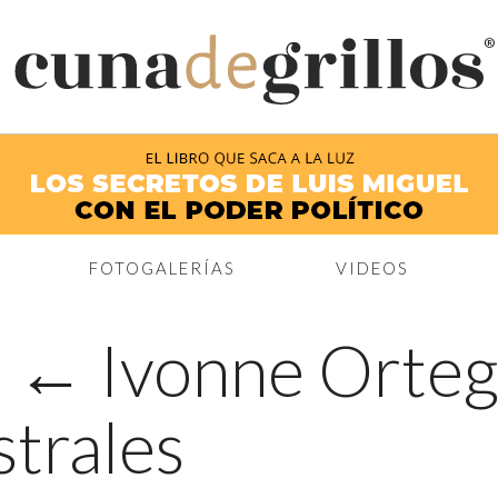
®
FOTOGALERÍAS
VIDEOS
|
←
Ivonne Orteg
strales