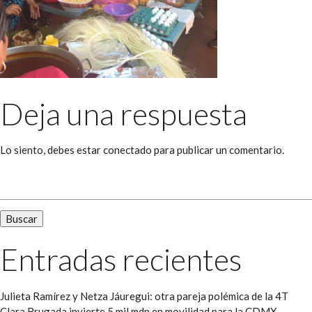
Deja una respuesta
Lo siento, debes estar
conectado
para publicar un comentario.
Buscar:
Entradas recientes
Julieta Ramírez y Netza Jáuregui: otra pareja polémica de la 4T
Clara Brugada invierte 5 mil mdp en movilidad para la CDMX