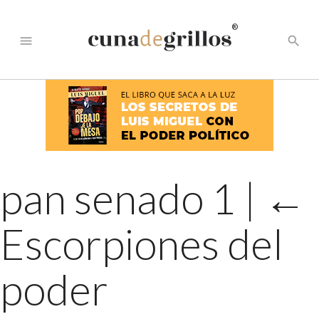
®
menu
search
pan senado 1
|
←
Escorpiones del
poder