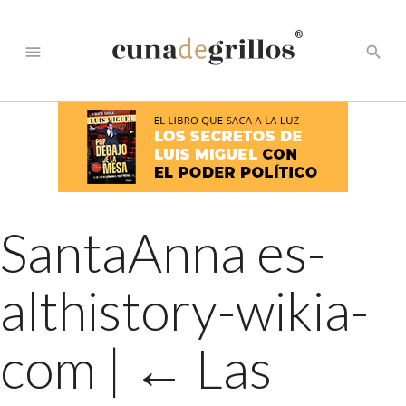
®
menu
search
SantaAnna es-
althistory-wikia-
com
|
←
Las