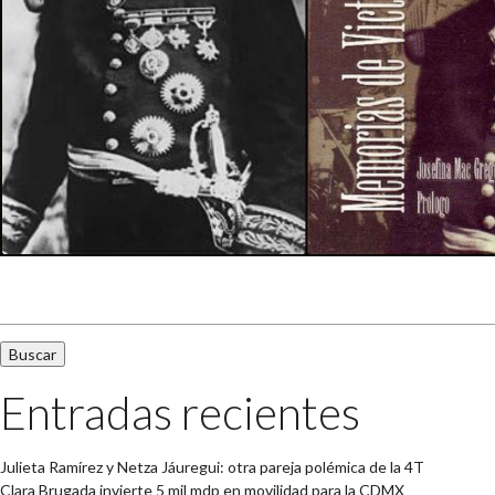
Buscar:
Entradas recientes
Julieta Ramírez y Netza Jáuregui: otra pareja polémica de la 4T
Clara Brugada invierte 5 mil mdp en movilidad para la CDMX