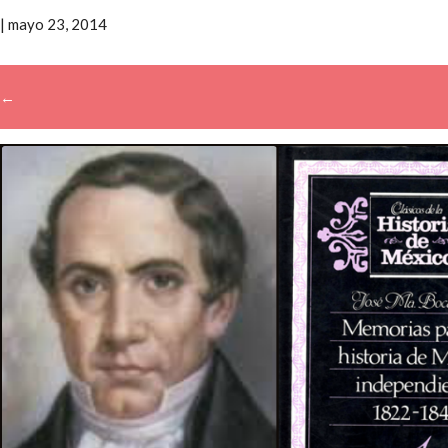
|
mayo 23, 2014
←
→