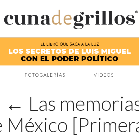
®
FOTOGALERÍAS
VIDEOS
|
←
Las memorias
 México [Primera