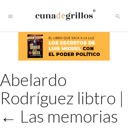
®
menu
search
Abelardo
Rodríguez libtro
|
←
Las memorias