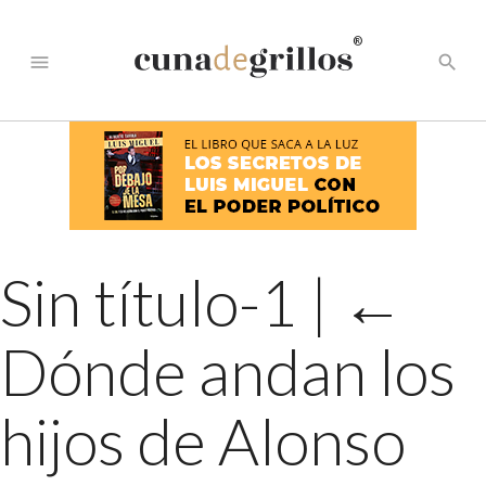
®
menu
search
Sin título-1
|
←
Dónde andan los
hijos de Alonso