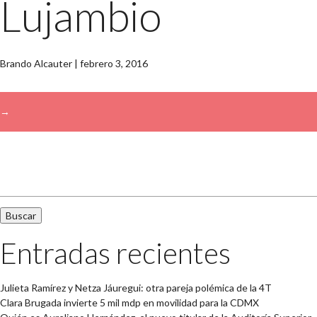
Lujambio
Brando Alcauter
|
febrero 3, 2016
→
Buscar:
Entradas recientes
Julieta Ramírez y Netza Jáuregui: otra pareja polémica de la 4T
Clara Brugada invierte 5 mil mdp en movilidad para la CDMX