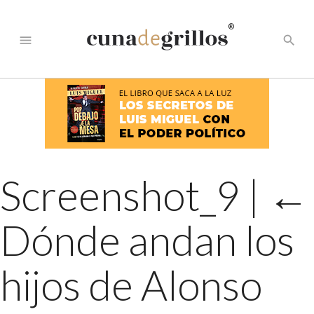
®
menu
search
Screenshot_9
|
←
Dónde andan los
hijos de Alonso