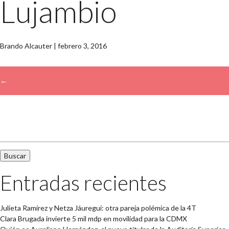
Lujambio
Brando Alcauter
|
febrero 3, 2016
←
→
Buscar:
Entradas recientes
Julieta Ramírez y Netza Jáuregui: otra pareja polémica de la 4T
Clara Brugada invierte 5 mil mdp en movilidad para la CDMX