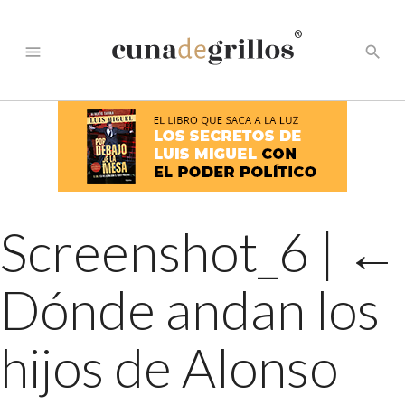
®
menu
search
Screenshot_6
|
←
Dónde andan los
hijos de Alonso