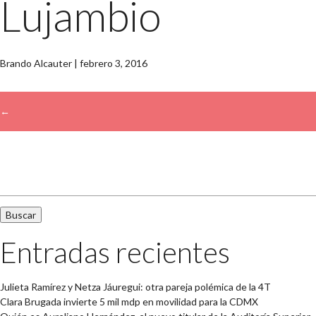
Lujambio
Brando Alcauter
|
febrero 3, 2016
←
→
Buscar:
Entradas recientes
Julieta Ramírez y Netza Jáuregui: otra pareja polémica de la 4T
Clara Brugada invierte 5 mil mdp en movilidad para la CDMX