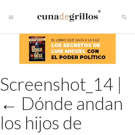
®
menu
search
Screenshot_14
|
←
Dónde andan
los hijos de