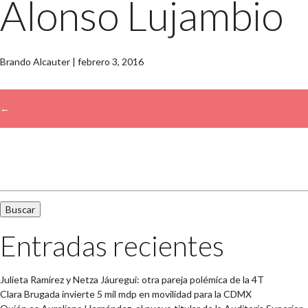
Alonso Lujambio
Brando Alcauter
|
febrero 3, 2016
←
→
Buscar:
Entradas recientes
Julieta Ramírez y Netza Jáuregui: otra pareja polémica de la 4T
Clara Brugada invierte 5 mil mdp en movilidad para la CDMX