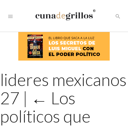
®
menu
search
lideres mexicanos
27
|
←
Los
políticos que