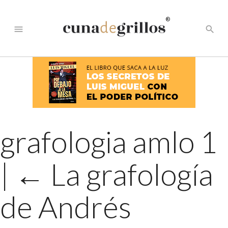
®
menu
search
grafologia amlo 1
|
←
La grafología
de Andrés