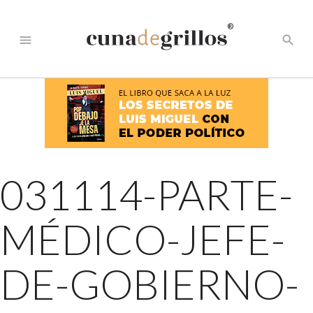
®
menu
search
031114-PARTE-
MÉDICO-JEFE-
DE-GOBIERNO-