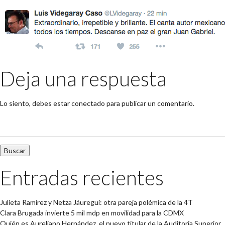
→
Deja una respuesta
Lo siento, debes estar
conectado
para publicar un comentario.
Buscar:
Entradas recientes
Julieta Ramírez y Netza Jáuregui: otra pareja polémica de la 4T
Clara Brugada invierte 5 mil mdp en movilidad para la CDMX
Quién es Aureliano Hernández, el nuevo titular de la Auditoría Superior