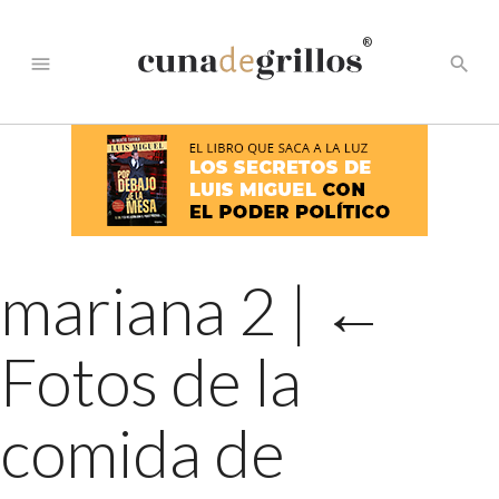
®
menu
search
mariana 2
|
←
Fotos de la
comida de