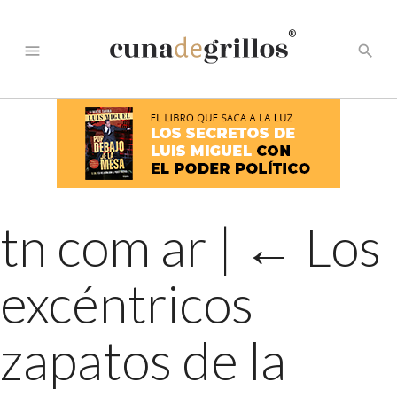
®
menu
search
tn com ar
|
←
Los
excéntricos
zapatos de la