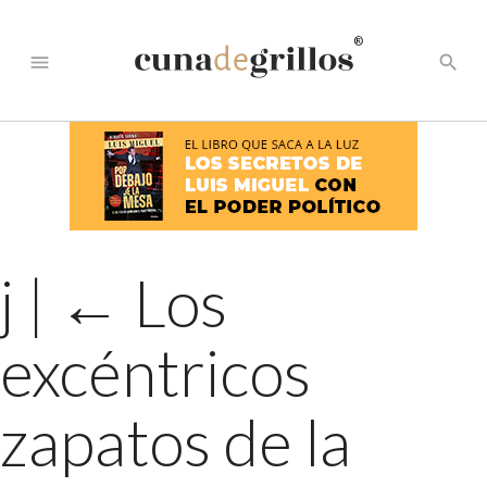
®
menu
search
j
|
←
Los
excéntricos
zapatos de la