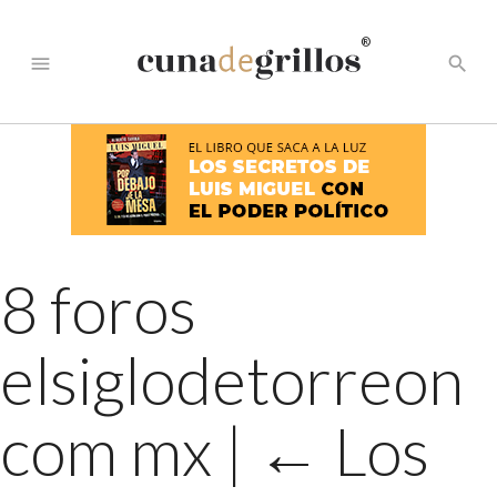
®
menu
search
8 foros
elsiglodetorreon
com mx
|
←
Los