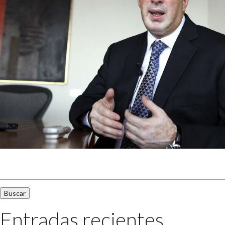
Buscar:
Entradas recientes