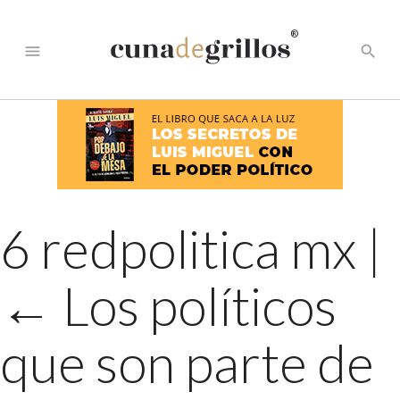
®
menu
search
6 redpolitica mx
|
←
Los políticos
que son parte de