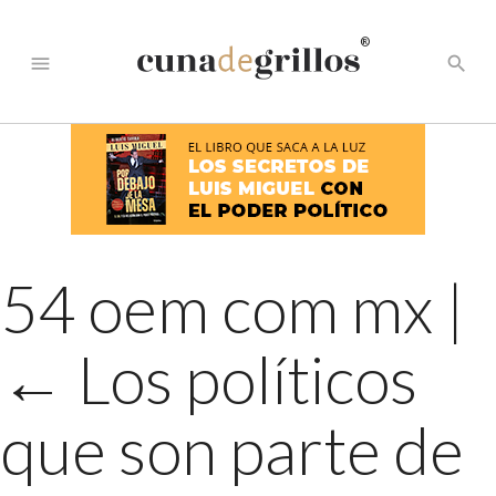
®
menu
search
54 oem com mx
|
←
Los políticos
que son parte de