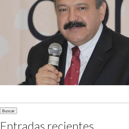
Buscar:
Entradas recientes