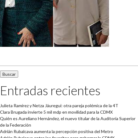
Buscar:
Entradas recientes
Julieta Ramírez y Netza Jáuregui: otra pareja polémica de la 4T
Clara Brugada invierte 5 mil mdp en movilidad para la CDMX
Quién es Aureliano Hernández, el nuevo titular de la Auditoría Superior
de la Federación
Adrián Rubalcava aumenta la percepción positiva del Metro
Adrián Rubalcava entre los favoritos para gobernar la CDMX