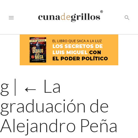
®
menu
search
g
|
←
La
graduación de
Alejandro Peña