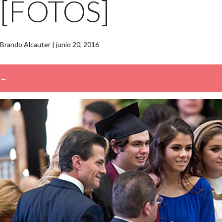
[FOTOS]
Brando Alcauter
|
junio 20, 2016
←
→