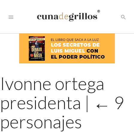
®
menu
search
Ivonne ortega
presidenta
|
←
9
personajes