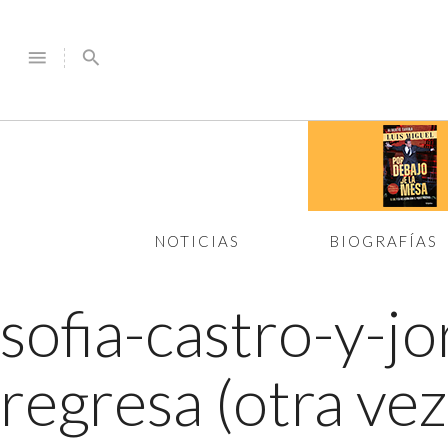
menu
search
NOTICIAS
BIOGRAFÍAS
sofia-castro-y-j
regresa (otra ve