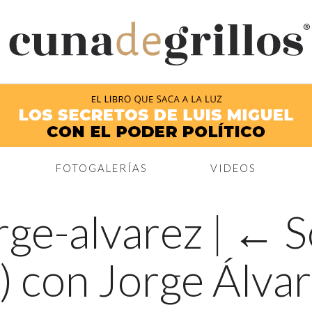
®
FOTOGALERÍAS
VIDEOS
orge-alvarez
|
←
S
z) con Jorge Álva