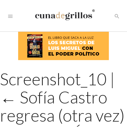
®
menu
search
Screenshot_10
|
←
Sofía Castro
regresa (otra vez)