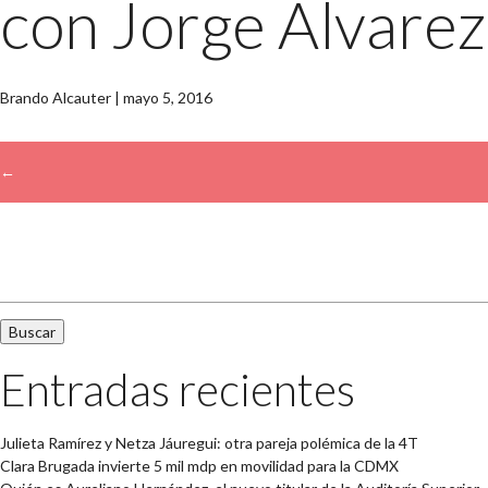
con Jorge Álvarez
Brando Alcauter
|
mayo 5, 2016
←
→
Buscar:
Entradas recientes
Julieta Ramírez y Netza Jáuregui: otra pareja polémica de la 4T
Clara Brugada invierte 5 mil mdp en movilidad para la CDMX