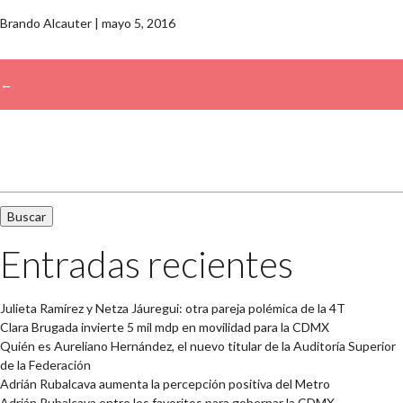
Brando Alcauter
|
mayo 5, 2016
←
→
Buscar:
Entradas recientes
Julieta Ramírez y Netza Jáuregui: otra pareja polémica de la 4T
Clara Brugada invierte 5 mil mdp en movilidad para la CDMX
Quién es Aureliano Hernández, el nuevo titular de la Auditoría Superior
de la Federación
Adrián Rubalcava aumenta la percepción positiva del Metro
Adrián Rubalcava entre los favoritos para gobernar la CDMX