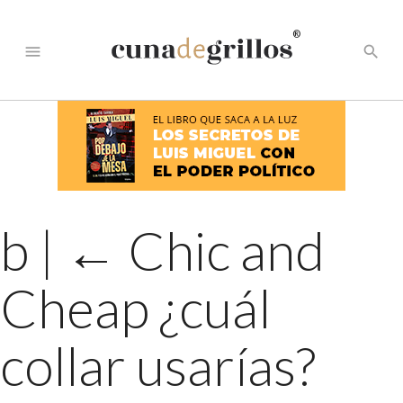
®
menu
search
b
|
←
Chic and
Cheap ¿cuál
collar usarías?