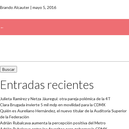
Brando Alcauter
|
mayo 5, 2016
←
→
Buscar:
Entradas recientes
Julieta Ramírez y Netza Jáuregui: otra pareja polémica de la 4T
Clara Brugada invierte 5 mil mdp en movilidad para la CDMX
Quién es Aureliano Hernández, el nuevo titular de la Auditoría Superior
de la Federación
Adrián Rubalcava aumenta la percepción positiva del Metro
Adrián Rubalcava entre los favoritos para gobernar la CDMX