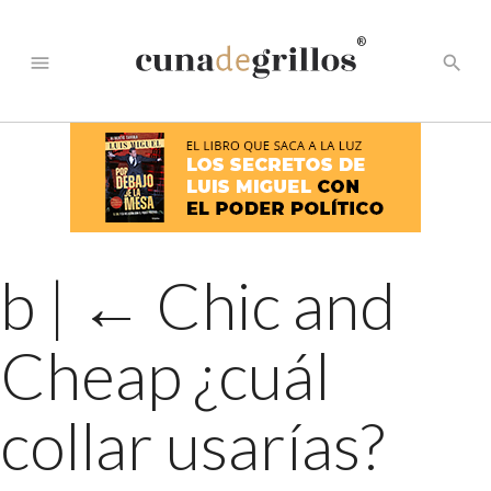
®
menu
search
b
|
←
Chic and
Cheap ¿cuál
collar usarías?